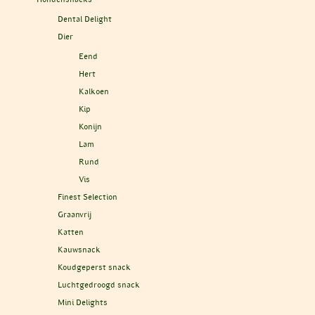
Dental Delight
Dier
Eend
Hert
Kalkoen
Kip
Konijn
Lam
Rund
Vis
Finest Selection
Graanvrij
Katten
Kauwsnack
Koudgeperst snack
Luchtgedroogd snack
Mini Delights