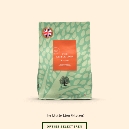
gekozen
worden
op
de
productpagina
The Little Lion (kitten)
Dit
OPTIES SELECTEREN
product