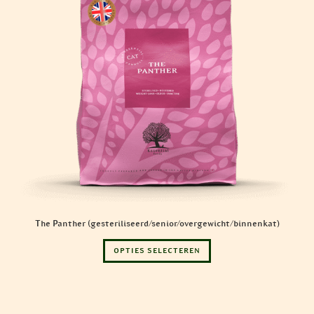
The Panther (gesteriliseerd/senior/overgewicht/binnenkat)
Dit
OPTIES SELECTEREN
product
heeft
meerdere
variaties.
Deze
optie
kan