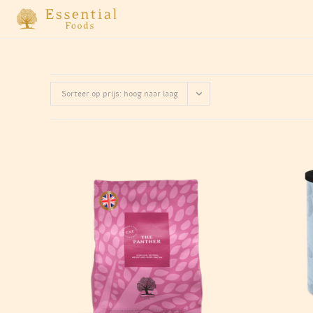
Ga
naar
inhoud
Sorteer op prijs: hoog naar laag