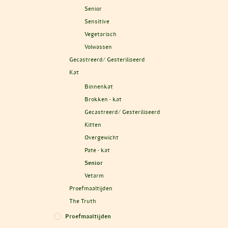
Senior
Sensitive
Vegetarisch
Volwassen
Gecastreerd/ Gesteriliseerd
Kat
Binnenkat
Brokken - kat
Gecastreerd/ Gesteriliseerd
Kitten
Overgewicht
Pate - kat
Senior
Vetarm
Proefmaaltijden
The Truth
Proefmaaltijden