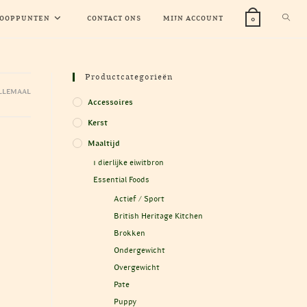
TOGG
OOPPUNTEN
CONTACT ONS
MIJN ACCOUNT
0
WEBS
Productcategorieën
LLEMAAL
ZOEK
Accessoires
Kerst
Maaltijd
1 dierlijke eiwitbron
Essential Foods
Actief / Sport
British Heritage Kitchen
Brokken
Ondergewicht
Overgewicht
Pate
Puppy