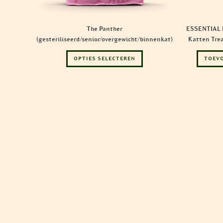
The Panther
ESSENTIAL 
(gesteriliseerd/senior/overgewicht/binnenkat)
Katten Trea
Dit
OPTIES SELECTEREN
TOEV
product
heeft
meerdere
variaties.
Deze
optie
kan
gekozen
worden
op
de
productpagina