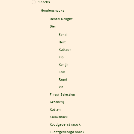
Snacks
Hondensnacks
Dental Delight
Dier
Eend
Hert
Kalkoen
Kip
Konijn
Lam
Rund
Vis
Finest Selection
Graanvrij
Katten
Kauwsnack
Koudgeperst snack
Luchtgedroogd snack