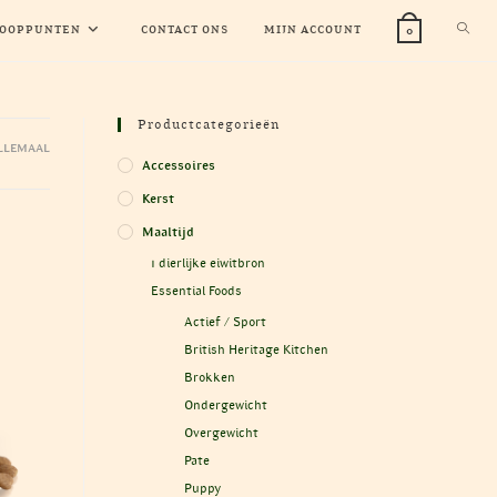
TOGG
OOPPUNTEN
CONTACT ONS
MIJN ACCOUNT
0
WEBS
Productcategorieën
LLEMAAL
ZOEK
Accessoires
Kerst
Maaltijd
1 dierlijke eiwitbron
Essential Foods
Actief / Sport
British Heritage Kitchen
Brokken
Ondergewicht
Overgewicht
Pate
Puppy