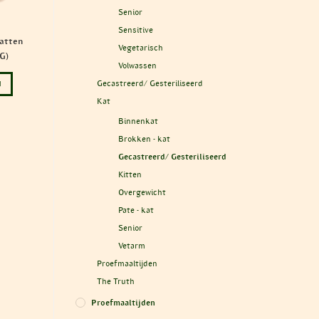
Senior
Sensitive
atten
Vegetarisch
G)
Volwassen
Gecastreerd/ Gesteriliseerd
N
Kat
Binnenkat
Brokken - kat
Gecastreerd/ Gesteriliseerd
Kitten
Overgewicht
Pate - kat
Senior
Vetarm
Proefmaaltijden
The Truth
Proefmaaltijden