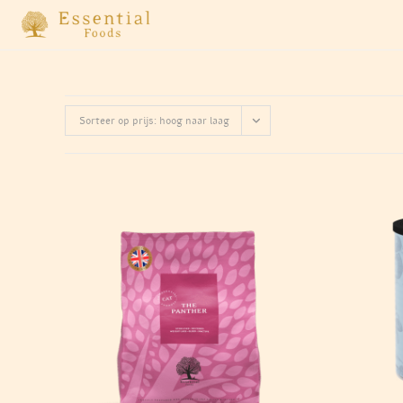
Ga
naar
inhoud
Sorteer op prijs: hoog naar laag