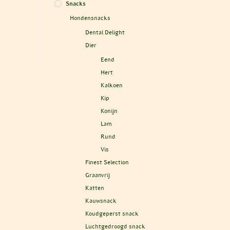
Snacks
Hondensnacks
Dental Delight
Dier
Eend
Hert
Kalkoen
Kip
Konijn
Lam
Rund
Vis
Finest Selection
Graanvrij
Katten
Kauwsnack
Koudgeperst snack
Luchtgedroogd snack