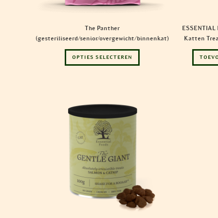
The Panther
ESSENTIAL 
(gesteriliseerd/senior/overgewicht/binnenkat)
Katten Trea
Dit
OPTIES SELECTEREN
TOEV
product
heeft
meerdere
variaties.
Deze
optie
kan
gekozen
worden
op
de
productpagina