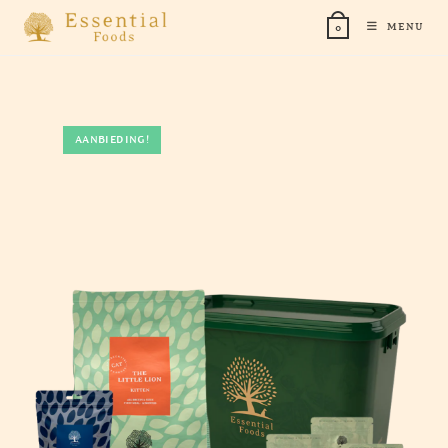
Ga
MENU
0
naar
inhoud
AANBIEDING!