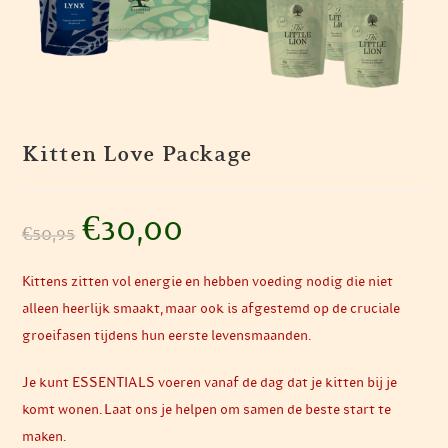
Kitten Love Package
Oorspronkelijke
€
30,00
Huidige
€
50,95
prijs
prijs
was:
is:
€50,95.
€30,00.
Kittens zitten vol energie en hebben voeding nodig die niet
alleen heerlijk smaakt, maar ook is afgestemd op de cruciale
groeifasen tijdens hun eerste levensmaanden.
Je kunt ESSENTIALS voeren vanaf de dag dat je kitten bij je
komt wonen. Laat ons je helpen om samen de beste start te
maken.