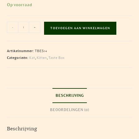
Op voorraad
Kitten
-
+
TOEVOEGEN AAN WINKELWAGEN
Love
Package
aantal
Artikelnummer:
TBES14
Categorieën:
Kat
,
Kitten
,
Taste Box
BESCHRIJVING
BEOORDELINGEN (0)
Beschrijving