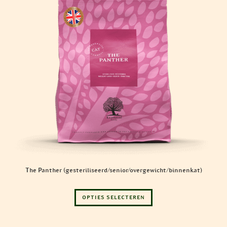
de
productpagina
The Panther (gesteriliseerd/senior/overgewicht/binnenkat)
Dit
OPTIES SELECTEREN
product
heeft
meerdere
variaties.