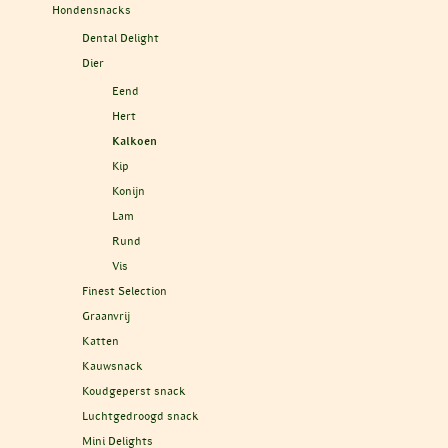
Hondensnacks
Dental Delight
Dier
Eend
Hert
Kalkoen
Kip
Konijn
Lam
Rund
Vis
Finest Selection
Graanvrij
Katten
Kauwsnack
Koudgeperst snack
Luchtgedroogd snack
Mini Delights