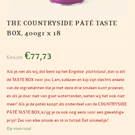
THE COUNTRYSIDE PÂTÉ TASTE
BOX, 400gr x 18
Oorspronkelijke
€
77,73
Huidige
€
85,50
prijs
prijs
was:
is:
€85,50.
€77,73.
Als je, net als wij, dol bent op het Engelse
platteland
, dan is dit
dé TASTE BOX voor jou. Lam, kalkoen en kip zijn slechts enkele
van de ingrediënten die je met deze drie smaken kunt proeven,
en als je daar niet van gaat watertanden, weten wij het ook niet
meer! Als je de patés koopt als onderdeel van de COUNTRYSIDE
PÂTÉ TASTE BOX, krijg je ze ook nog eens voor een geweldige
prijs! Zes van elke smaak en 18 in totaal. Eet smakelijk!
Op voorraad