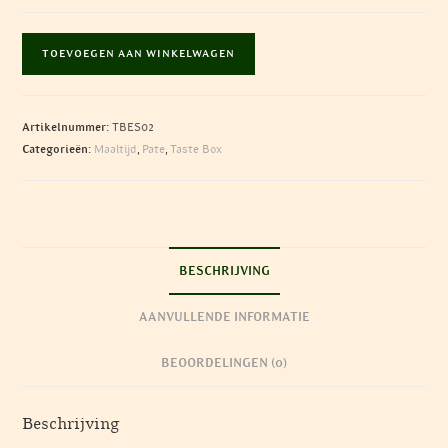
THE
TOEVOEGEN AAN WINKELWAGEN
COUNTRYSIDE
PÂTÉ
TASTE
Artikelnummer:
TBES02
BOX,
Categorieën:
Maaltijd
,
Pate
,
Taste Box
400gr
x
18
aantal
BESCHRIJVING
AANVULLENDE INFORMATIE
BEOORDELINGEN (0)
Beschrijving