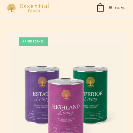
Ga
MENU
0
naar
inhoud
AANBIEDING!