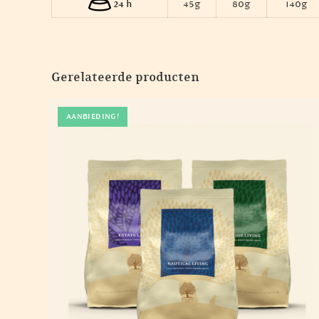
24 h
45g
80g
140g
Gerelateerde producten
AANBIEDING!