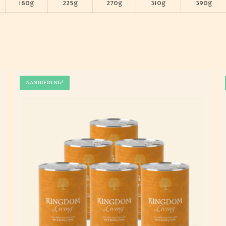
180g
225g
270g
310g
390g
AANBIEDING!