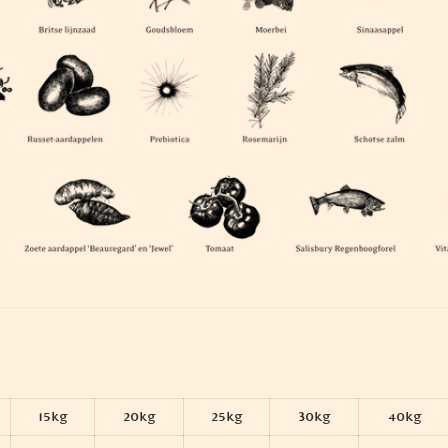
15kg
20kg
25kg
30kg
40kg