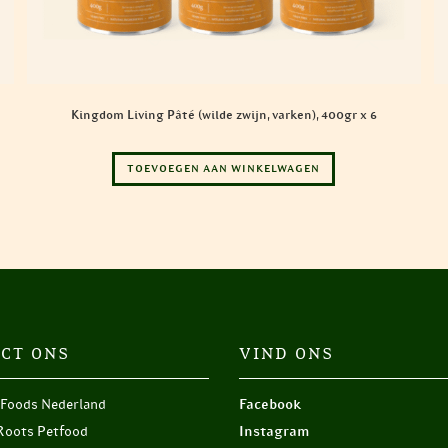
Kingdom Living Pâté (wilde zwijn, varken), 400gr x 6
TOEVOEGEN AAN WINKELWAGEN
CT ONS
VIND ONS
 Foods Nederland
Facebook
Roots Petfood
Instagram