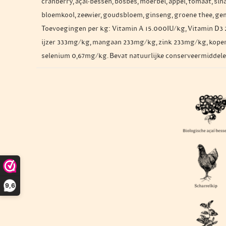
cranberry, açaí-bessen, bosbes, moerbei, appel, tomaat, sina
bloemkool, zeewier, goudsbloem, ginseng, groene thee, ge
Toevoegingen per kg: Vitamin A 15.000IU/kg, Vitamin D3 
ijzer 333mg/kg, mangaan 233mg/kg, zink 233mg/kg, koper
selenium 0,67mg/kg. Bevat natuurlijke conserveermiddele
9,6