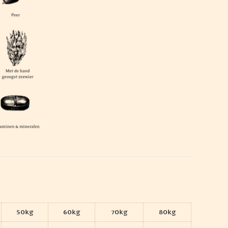
50kg
60kg
70kg
80kg