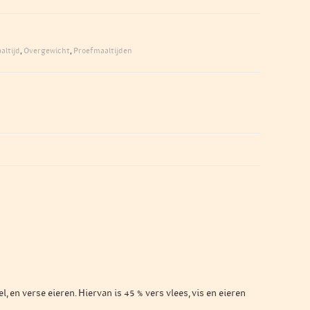
altijd
,
Overgewicht
,
Proefmaaltijden
 verse eieren. Hiervan is 45 % vers vlees, vis en eieren