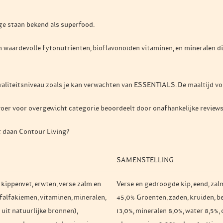
ige staan bekend als superfood.
aan waardevolle fytonutriënten, bioflavonoïden vitaminen, en mineralen 
waliteitsniveau zoals je kan verwachten van ESSENTIALS. De maaltijd vol
oer voor overgewicht categorie beoordeelt door onafhankelijke reviews
t daan Contour Living?
SAMENSTELLING
 kippenvet, erwten, verse zalm en
Verse en gedroogde kip, eend, zalm,
 alfalfakiemen, vitaminen, mineralen,
45,0% Groenten, zaden, kruiden, bes
uit natuurlijke bronnen),
13,0%, mineralen 8,0%, water 8,5%, 