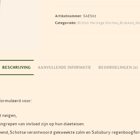
aantal
Artikelnummer:
SAES02
Categorieën:
British Heritage Kitchen
,
Brokken
,
Ma
BESCHRIJVING
AANVULLENDE INFORMATIE
BEOORDELINGEN (0)
formuleerd voor:
t neigen,
ngrepen van invloed zijn op hun dieeteisen.
end, Schotse verantwoord gekweekte zalm en Salisbury regenboogforel, en