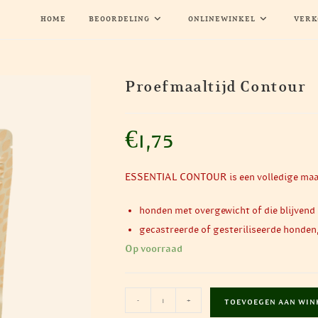
HOME
BEOORDELING
ONLINEWINKEL
VERK
Proefmaaltijd Contour
€
1,75
ESSENTIAL CONTOUR is een volledige maalt
honden met overgewicht of die blijvend
gecastreerde of gesteriliseerde honden,
Op voorraad
Proefmaaltijd
-
+
TOEVOEGEN AAN WIN
Contour