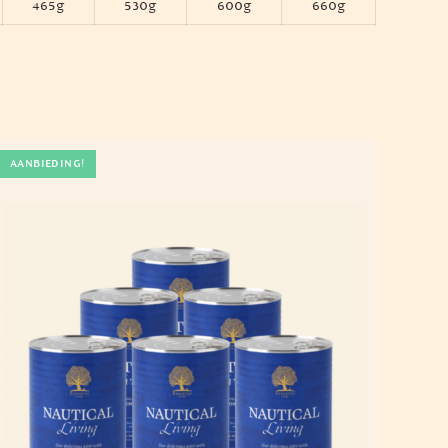
465g
530g
600g
660g
AANBIEDING!