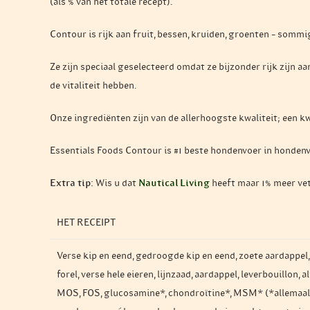
(als % van het totale recept).
Contour is rijk aan fruit, bessen, kruiden, groenten – somm
Ze zijn speciaal geselecteerd omdat ze bijzonder rijk zijn 
de vitaliteit hebben.
Onze ingrediënten zijn van de allerhoogste kwaliteit; een k
Essentials Foods Contour is #1 beste hondenvoer in hondenv
Extra tip:
Wis u dat
Nautical Living
heeft maar 1% meer ve
HET RECEIPT
Verse kip en eend, gedroogde kip en eend, zoete aardappel,
forel, verse hele eieren, lijnzaad, aardappel, leverbouillon,
MOS, FOS, glucosamine*, chondroïtine*, MSM* (*allemaal 