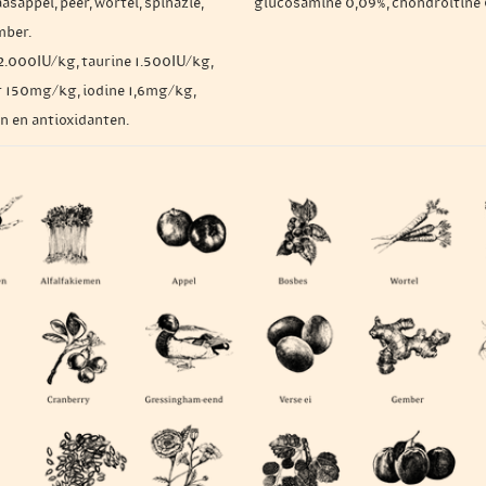
asappel, peer, wortel, spinazie,
glucosamine 0,09%, chondroïtine
mber.
2.000IU/kg, taurine 1.500IU/kg,
 150mg/kg, iodine 1,6mg/kg,
n en antioxidanten.