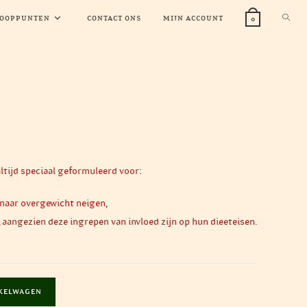
TOGG
OOPPUNTEN
CONTACT ONS
MIJN ACCOUNT
0
WEBS
ZOEK
ijd speciaal geformuleerd voor:
 naar overgewicht neigen,
 aangezien deze ingrepen van invloed zijn op hun dieeteisen.
KELWAGEN