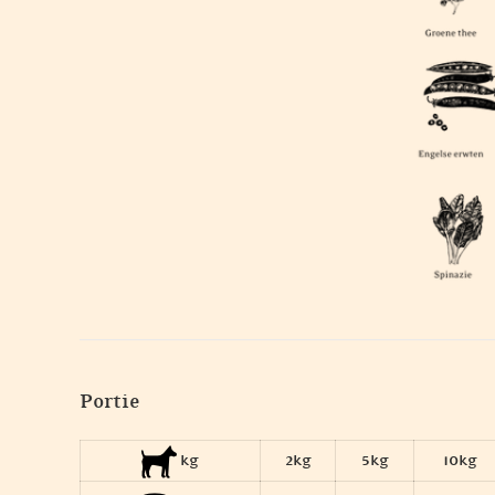
Portie
kg
2kg
5kg
10kg