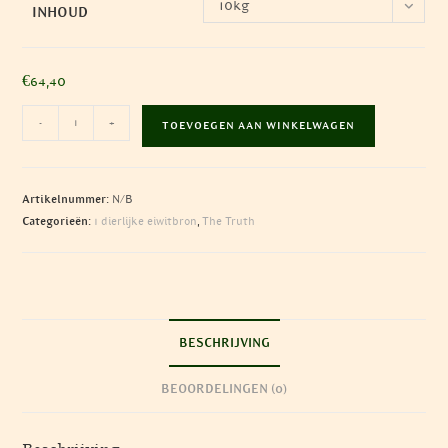
10kg
INHOUD
€
64,40
TRUTH:
-
+
TOEVOEGEN AAN WINKELWAGEN
Lamb
aantal
Artikelnummer:
N/B
Categorieën:
1 dierlijke eiwitbron
,
The Truth
BESCHRIJVING
BEOORDELINGEN (0)