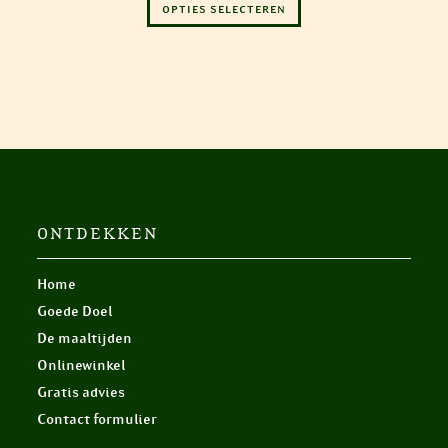
OPTIES SELECTEREN
product
d
5.00
uit 5
heeft
meerdere
variaties.
Deze
optie
kan
gekozen
worden
op
de
productpagina
ONTDEKKEN
Home
Goede Doel
De maaltijden
Onlinewinkel
Gratis advies
Contact formulier