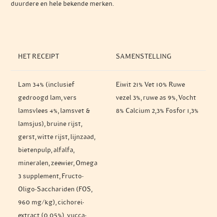
duurdere en hele bekende merken.
HET RECEIPT
SAMENSTELLING
Lam 34% (inclusief
Eiwit 21% Vet 10% Ruwe
gedroogd lam, vers
vezel 3%, ruwe as 9%, Vocht
lamsvlees 4%, lamsvet &
8% Calcium 2,3% Fosfor 1,3%
lamsjus), bruine rijst,
gerst, witte rijst, lijnzaad,
bietenpulp, alfalfa,
mineralen, zeewier, Omega
3 supplement, Fructo-
Oligo-Sacchariden (FOS,
960 mg/kg), cichorei-
extract (0,05%), yucca-