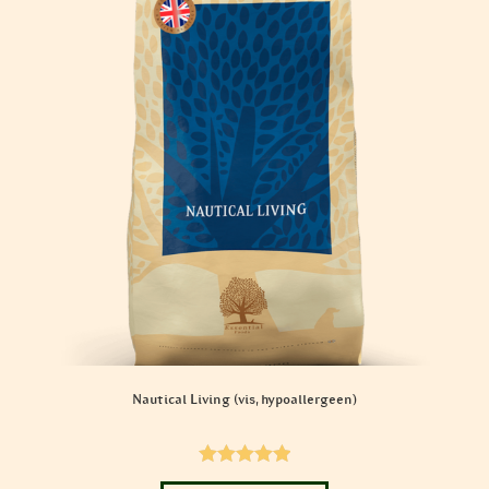
worden
op
de
productpagina
Nautical Living (vis, hypoallergeen)
Gewaardeer
Dit