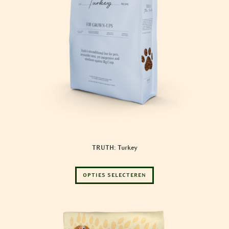
TRUTH: Turkey
Dit
OPTIES SELECTEREN
product
heeft
meerdere
variaties.
Deze
optie
kan
gekozen