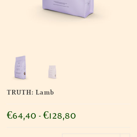
TRUTH: Lamb
€
64,40
-
€
128,80
Prijsklasse:
€64,40
tot
€128,80