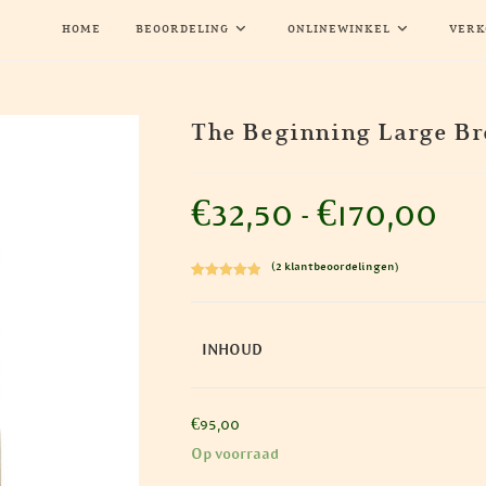
HOME
BEOORDELING
ONLINEWINKEL
VERK
The Beginning Large Bre
€
32,50
-
€
170,00
Prijskla
€32,50
tot
€170,00
(
2
klantbeoordelingen)
Gewaardeerd
2
5.00
op 5
gebaseerd
INHOUD
op
klantbeoorde
lingen
€
95,00
Op voorraad