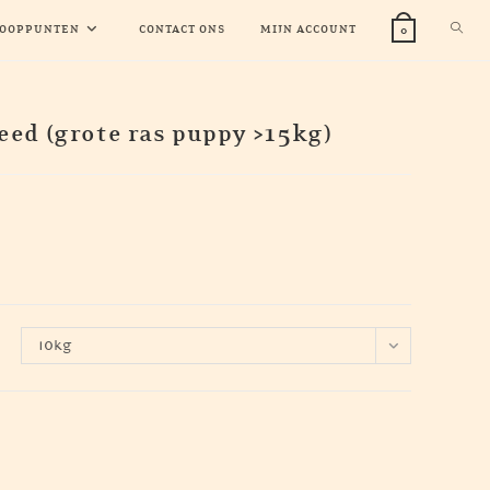
TOGG
OOPPUNTEN
CONTACT ONS
MIJN ACCOUNT
0
WEBS
ed (grote ras puppy >15kg)
ZOEK
sse:
10kg