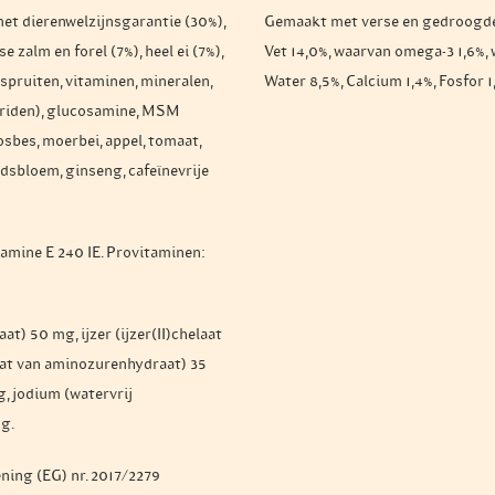
met dierenwelzijnsgarantie (30%),
Gemaakt met verse en gedroogde ki
 zalm en forel (7%), heel ei (7%),
Vet 14,0%, waarvan omega-3 1,6%,
espruiten, vitaminen, mineralen,
Water 8,5%, Calcium 1,4%, Fosfor 
riden), glucosamine, MSM
osbes, moerbei, appel, tomaat,
udsbloem, ginseng, cafeïnevrije
tamine E 240 IE. Provitaminen:
) 50 mg, ijzer (ijzer(II)chelaat
t van aminozurenhydraat) 35
, jodium (watervrij
mg.
ning (EG) nr. 2017/2279