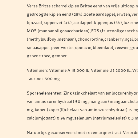
Verse Britse scharrelkip en Britse eend van vrije uitloop 
gedroogde kip en eend (28%), zoete aardappel, erwten, verse
lijnzaad, kippenvet (4%), aardappel, kippenjus (3%), luzern
MOS (mannanoligosacchariden), FOS (fructooligosaccha
(methylsulfonylmethaan), chondroïtine, cranberry, açai, b
sinaasappel, peer, wortel, spinazie, bloemkool, zeewier, go
groene thee, gember.
Vitaminen: Vitamine A 15.000 IE, Vitamine D3 2000 IE, Vi
Taurine 1.500 mg.
Sporenelementen: Zink (zinkchelaat van aminozurenhydraat
van aminozurenhydraat) 50 mg, mangaan (mangaanchelaa
mg, koper (koper(II)chelaat van aminozurenhydraat) 15 mg
calciumjodaat) 0,96 mg, selenium (natriumseleniet) 0,3 
Natuurlijk geconserveerd met rozemarijnextract. Verorde