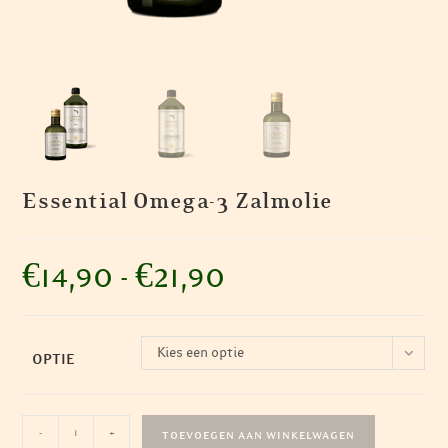
Essential Omega-3 Zalmolie
€
14,90
-
€
21,90
Prijsklasse:
€14,90
tot
€21,90
Kies een optie
OPTIE
Essential
-
+
TOEVOEGEN AAN WINKELWAGEN