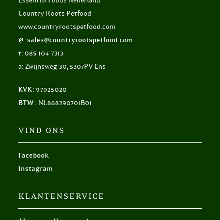
Essential Foods Nederland
Country Roots Petfood
www.countryrootspetfood.com
@: sales@countryrootspetfood.com
t: 085 104 7313
a: Zwijnsweg 30, 8307PV Ens
KVK:
97925020
BTW :
NL868290701B01
VIND ONS
Facebook
Instagram
KLANTENSERVICE