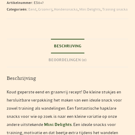
Artikelnummer:
ES047
aantal
Categorieën:
Eend
,
Graanvrij
,
Hondensnacks
,
Mini Delights
,
Training snacks
BESCHRIJVING
BEOORDELINGEN (0)
Beschrijving
Koud geperste eend en graanvrij recept! De kleine stukjes en
hersluitbare verpakking het maken van een ideale snack voor
zowel training als wandelingen. Een fantastische hapklare
snacks voor wie op zoek is naar een kleine variatie op onze
andere uitstekende
Mini Delights
. Een ideale snacks voor
training, motivatie en dat beetje extra tijdens het wandelen